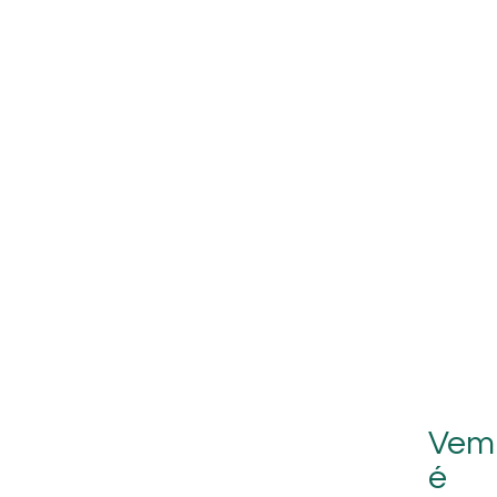
Vem
é