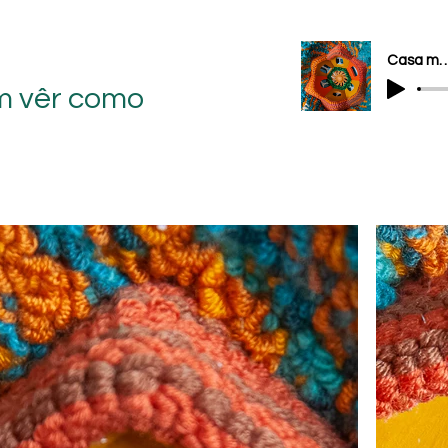
Casa me
m vêr como