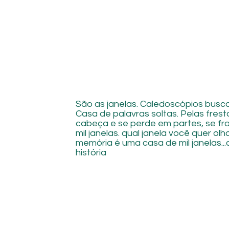
São as janelas. Caledoscópios busca
Casa de palavras soltas. Pelas fres
cabeça e se perde em partes, se fr
mil janelas. qual janela você quer olh
memória é uma casa de mil janelas..
história